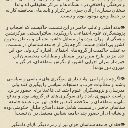
و فرهنگی و اخلاقی در دانشگاه ها و مراکز تحقیقاتی اند و لذا
سخنان بسیاری از آنان چیزی جز تکرار و تایید های محافظه کارانه
در حفظ وضع موجود نبوده و نیست.
👁بدنه اصلی و غالب حاضر در این نشست حاکیست که اصحاب و‌
پژوهشگران علوم اجتماعی، با رویکردی سانترالیستی، مرکزنشین
و همگی از تهران بوده و از مسایل حاشیه نشینان و مناطق محروم
کشور بی اطلاع هستند. اگرچه یکی از جامعه شناسان در نشست،
به غفلت حاکمیت از گروه های اجتماعی اشاره کرد ولی خود این
عده نیز در طرح مبرم ترین مسایل و مطالبات متخصصان این
حوزه از سران اجرایی کشور، از نگرش منطقه ای، فراگیر و
موزون دور بودند!
👁اگرچه دولتها می توانند دارای سوگیری های سیاسی و سیاستی
باشند و‌ مطالبات حزب یا دستجات سیاسی را پیگیری کنند ولی
مدرسان و پژوهشگران علوم اجتماعی قاعدتا برای حضور در نزد
ریاست جمهوری باید دارای سوگیری های فراگروهی بوده و منافع
ملی و منطقه ای را ملاحظه کنند. برخلاف این امر، عمده جامعه
شناسان حاضر در نشست شامل طیف اصلاح طلبان حکومتی بوده
و نشانه ای از حضور چند جامعه شناس مستقل در آن نیست!
👁فقدان جامعه شناسان جوان نیز از زمره دیگر بلایای دامنگیر