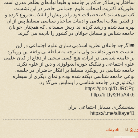
ساختار پدرسالار حاکم بر‌ جامعه و طبعا نهادهای بظاهر مدرن است
بطوریکه اکثریت اصحاب علوم اجتماعی حاضر در این نشست
کسانی هستند که تحصیلات خود را در پیش از انقلاب شروع کرده و
از فیلتر انقلاب اسلامی و ادبیات ساختار سیاسی مسلط پس از آن
بهره مند شده و رشد کرده اند. ریش سفیدانی که همچنان جوانان
جامعه شناس و مسایل جوانان در کشور را نادیده می گیرند.
👁اگرچه جاعلان نظریه اسلامی سازی علوم اجتماعی در این
نشست حضور نداشتند ولی با توجه به سلطه بی وقفه این رویکرد
بر جامعه شناسی در ایران، هیچ کسی سخنی از دفاع از کیان علمی
علوم اجتماعی و تفکیک حوزه ایدیولوژی و دین از علوم نکرد.
جامعه شناسی در رویکرد مسلط بر افکار حاضران در جلسه،
نوعی جامعه شناسی دیکته شده بوده و نمای دیگری از سیطره
دیکتاتوری در جامعه شناسی را بنمایش می‌گذارد.
https://goo.gl/DURCPg
http://bit.ly/2RbA4k6
سنجشگری مسایل اجتماعی ایران
https://t.me/alitayefi1
atayefi
kl.
۵:۰