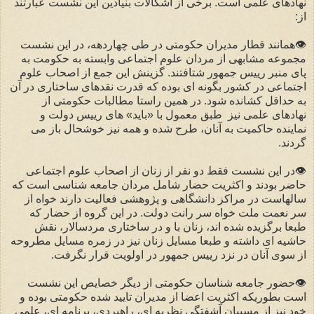
نهادهای علمی است. برخی از اشکالات بنیادین این نشست عبارتند
از:
👁همانند قطار مدیران حکومتی در طی چهاردهه، در این نشست
مجموعه مشابهی از مردان علوم اجتماعی وابسته به حکومت به
پای منبر رییس جمهور شتافتند. گزینش این جمع از اصحاب علوم
اجتماعی در کشور بگونه ای بوده که قدرت نقدهای ساختاری در آن
به حداقل کشانده شود. در همین راستا مطالبات حکومتی از
نهادهای علمی نیز طبق معمول با «باید» های رییس دولت و
نماینده حاکمیت به آنان، طرح شده و همه نیز خوشحال باز می
گردند.
👁در این نشست فقط دو نفر از زنان از اصحاب علوم اجتماعی
حاضر بودند و اکثریت حضار شامل مردان جامعه شناسی است که
سالهاست در مراکز دانشگاهی و پژوهشی فعالیت دارند خواه از
سر نعمت ملت خواه سر رانت دولت. در این گروه از حضار که
طبعا برگزیده شده اند، زنان با و در ساختاری مردسالار، نقش
حاشیه ای داشته و طبعا مسایل زنان نیز در زمره مسایل مطروحه
از سوی آنان در نزد رییس جمهور در اولویت قرار نگرفت.
👁حضور جامعه شناسان حکومتی از دیگر‌ خصایص این نشست
است بطوریکه اکثریت اعضا از مدیران تایید شده حکومتی بوده و
خود نیز از مسببان آشفتگی نظریه ای، راهبردی، برنامه ای، علمی