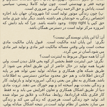
توجيه فقر و تهيدستي است. چون توليد كاملا زيستي- سياسي
است، پاداش و حق الزحمه زندگي نيز ضروري است.
پ) چون زندگي موتور توليد است لذا شهروندان جهان بايد اجازه
اختصاص زندگي به خودشان هم داشته باشند. ديگر نبايد چيزي مانند
حق كپي يا copy right وجود داشته باشد. چرا كه بايد دانش كه
امروزه مركز توليد است در دسترس همگان باشد.
آن: آيا اين پايان نويسندگي نيست؟
نگري: اين پايان ايده مالكيت است. قبول پايان مالكيت مادي
سخت است ولي وقتي مساله مالكيت غير مادي و توليد غير مادي
مي شود،آسان تر مي گردد.
آن: آيا همه سوال مربوط به اينترنت است؟
نگري: خير. اينترنت فقط بخشي از كوه يخي قابل ديدن است. ولي
تقريبا همه توليد در حال حاضر از اين طريق انجام مي شود: از
طريق شبكه هاي همكاري و مبادله. توليد نمي تواند هم بر پايه
گردش اطلاعات و هم حق محدود ساختن دسترسي به اطلاعات
باشد. همكاري به نظر من يعني زندگي. امروزه توليد و بازتوليد، كار
و زندگي بشدت بهم آميخته اند و بهم خوراك مي دهند. ثروت مادي
دنيا از طريق اشكال همكاري و تعاون افزايش مي يابد و نه فقط
كار فكري بلكه قراردادها، روابط، مبادلات و علايق نيز مولد شده
اند. توليد خود زندگي است. هرچيزي كه زندگي مي كند و زندگي
مي سازد بخشي از نظام توليد است.در نتيجه اشكال مبادله پولي،