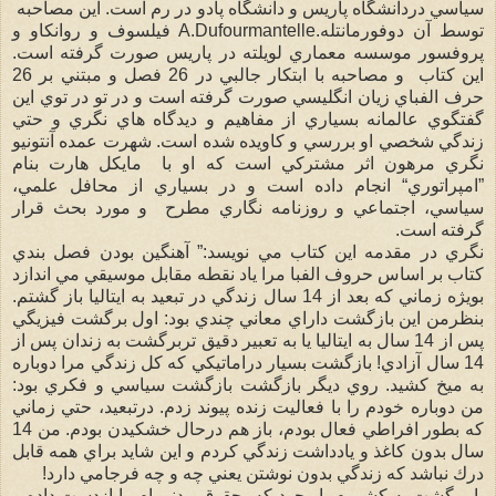
سياسي دردانشگاه پاريس و دانشگاه پادو در رم است. اين مصاحبه
توسط آن دوفورمانتله.A.Dufourmantelle فيلسوف و روانكاو و
پروفسور موسسه معماري لويلته در پاريس صورت گرفته است.
اين كتاب و مصاحبه با ابتكار جالبي در 26 فصل و مبتني بر 26
حرف الفباي زيان انگليسي صورت گرفته است و در تو در توي اين
گفتگوي عالمانه بسياري از مفاهيم و ديدگاه هاي نگري و حتي
زندگي شخصي او بررسي و كاويده شده است. شهرت عمده آنتونيو
نگري مرهون اثر مشتركي است كه او با مايكل هارت بنام
”امپراتوري“ انجام داده است و در بسياري از محافل علمي،
سياسي، اجتماعي و روزنامه نگاري مطرح و مورد بحث قرار
گرفته است.
نگري در مقدمه اين كتاب مي نويسد:” آهنگين بودن فصل بندي
كتاب بر اساس حروف الفبا مرا ياد نقطه مقابل موسيقي مي اندازد
بويژه زماني كه بعد از 14 سال زندگي در تبعيد به ايتاليا باز گشتم.
بنظرمن اين بازگشت داراي معاني چندي بود: اول برگشت فيزيگي
پس از 14 سال به ايتاليا يا به تعبير دقيق تربرگشت به زندان پس از
14 سال آزادي! ‏‎بازگشت بسيار دراماتيكي كه كل زندگي مرا دوباره
به ميخ كشيد. روي ديگر بازگشت بازگشت سياسي و فكري بود:
من دوباره خودم را با فعاليت زنده پيوند زدم. درتبعيد، حتي زماني
كه بطور افراطي فعال بودم، باز هم درحال خشكيدن بودم. من 14
سال بدون كاغذ و يادداشت زندگي كردم و اين شايد براي همه قابل
درك نباشد كه زندگي بدون نوشتن يعني چه و چه فرجامي دارد!
با برگشت به كشورم با وجوديكه حقوق مدني ام را ازدست داده و