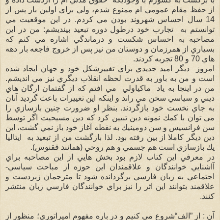
از حفظ مقام عمومي ام ممنوع شدم، ولي براي اولين بار پس از
14 سال احساس شهروند بودن مي كردم. در اين موقعيت مي
توانستم به تجارب خود درطول دوره تبعيد بينديشم: من در اين
مصاحبه به احساس شكست و درماندگي اشاره مي كنم كه
بسياري از همرزمان و دوستان من نيز پس از خروج فاجعه بار دهه
هاي 70 و 80 تجربه كردند.
امروز ديگر اميد جديدي براي تغييرشكل خود و جهان ايجاد شده
است و من به باور به قدرت لحظه انقلاب ديگري نيز مي انديشم.
من در اينجا به ياد ماكياولي مي افتم كه از گفتمان ارگان هاي
ديني و سياسي سخن مي راند و اينكه اين تغييرات باعث گرديد آنان
به جاي نخست خود بازگردند. بنظر او ضرورت چنين بازسازي را
مي توان با كمك نمونه دين تبيين كرد كه دين مسيحيت اگر توسط
سن فرانسيس و سن دومينيك به نقطه آغاز خود باز نمي گشت، اين
دين ديگر كاملا از بين رفته بود. لذا بازگشت من از تبعيد به ايتاليا
يك بازسازي است هم جسمي و هم روحي (همانند ققنوس).
در معرفي اين كتاب لازم بود بخش هايي از اين مصاحبه براي
آاشنايي خوانندگان و علاقمندان اين حوزه از مباحت سياسي-
اجتماعي به زبان فارسي برگردانده شود تا مترجمان زبردست و
علاقمند بتوانند اين اثر را نيز براي خوانندگان فارسي زبان منتشر
كنند.
آن : از ”الف“شروع مي كنيم و در باره مفهوم امپراتوري؛ منظور از