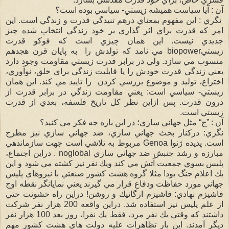
آن : آيا سياست هميشه زيستي- سياسي بوده است؟
نگري : اين مفهوم بمعناي درهم تنيدگي قدرت و زندگي است. اين
امر كه قدرت براي اثر گذاري بر خود زندگي انتخاب شده چيز
جديدي نيست. اين همان چيزي است كه فوكو قدرت
زيستيbiopower مي نامد كه تولدش را به پايان قرن هجدهم
منسوب مي سازد. ولي در برابر قدرت زيستي مقاومت وجود دارد
يعني زندگي قدرت خودش را يا قابليت زندگي براي خلق، نوآوري،
اختراع، توليد و موضوع بررسي كردن را تاييد مي كند. اين همان
زيستي- سياسي است: يعني مقاومت زندگي در برابر قدرت از
درون قدرت. پس ازاين نظر كل تاريخ فلسفه، بعدي از قدرت
زيستي است.
آن : ”ج“ مثل جهاني سازي؛ در اين باره جه فكر مي كنيد؟
نگري: دركنار بحث جهاني سازي، ضد جهاني سازي نيز مطرح
است. پديده ژنوا Genoa مربوط به تلاشي است جهت سازماندهي
مبارزه و رشد جنبش ضد جهاني سازي noglobal . دراين اجتماع،
پليس بسوي جمعيت آتش مي كند ويك نفر نيز كشته مي شود و اين
يك اعلام جنگ بود! مثلا گروه هشت كشور صنعتي با نيروهاي پليس
جهاني مورد حفاظت ودفاع قرار مي گيرند يعني نمايانگر نقطه اوج
فاشيزم نهادي: فاشيزم ارگانيك و روشن! دراين راه خشونت حتي
از علم پليس نيز استفاده شد. دراين واقعه 200 هزار نفر شركت
داشتند كه وقتي يك نفر مرد، فقط يك نفر!، روز بعد 100 هزار نفر
ديگر آمدند. اين بار تظاهرات عليه دولت هاي هشت كشور مهم