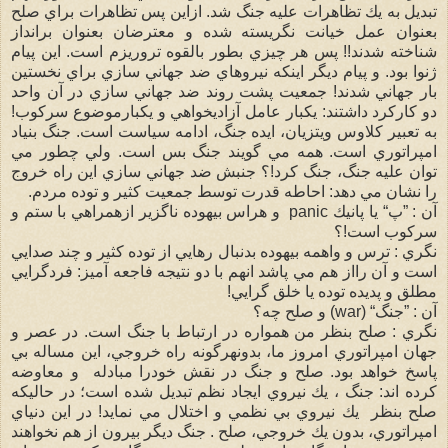
تبديل به يك تظاهرات عليه جنگ شد. ازاين پس تظاهرات براي صلح
بعنوان عمل خيانت نگريسته شده و معترضان بعنوان برانداز
شناخته شدند!! پس هر چيزي بطور بالقوه تروريزم است. اين پيام
ژنوا بود. و پيام ديگر اينكه نيروهاي ضد جهاني سازي براي نخستين
بار جهاني شدند! جمعيت پشت روند ضد جهاني سازي در آن واحد
دو كاركرد داشتند: يكبار عامل آزاديخواهي و يكبارموضوع سركوب!
به تعبير كلاوس ويتزيان، ايده جنگ، ادامه سياست است. جنگ بنياد
امپراتوري است. همه مي گويند جنگ بس است. ولي چطور مي
توان عليه جنگ، جنگ كرد!؟ جنبش ضد جهاني سازي اين راه خروج
را نشان مي دهد: احاطه قدرت توسط جمعيت كثير و توده مردم.
آن : ”پ“ يا پانيك panic و هراس بيهوده ناگزير ازهمراهي با ستم و
سركوب است!؟
نگري : ترس و واهمه بيهوده بدنبال رهايي از توده كثير و چند صدايي
است و آن رااز هم مي پاشد انهم با دو نتيجه فاجعه آميز: فردگرايي
مطلق و پديده توده يا خلق گرايي!
آن : ”جنگ“ (war) و صلح چه؟
نگري : صلح بنظر من همواره در ارتباط با جنگ است. در عصر و
جهان امپراتوري امروز ما، بدونهرگونه راه خروجي، اين مساله بي
پاسخ خواهد بود. صلح و جنگ در نقش خودرا مبادله و معاوضه
كرده اند: جنگ ، يك نيروي ايجاد نظم تبديل شده است؛ در حاليكه
صلح بنظر يك نيروي بي نظمي و اختلال مي نمايد! در اين دنياي
امپراتوري، بدون يك خروجي، صلح . جنگ ديگر بيرون از هم نخواهند