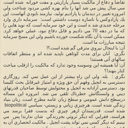
تقاضا و دفاع از مالكيت بسيار پارازيتي و مفت خورانه شده است.
سي سال پيش مي شد آنها را بنام بهره كشي مردود شناخت ولي
امروزه تغيير در ديدمان يا پاراديم توليد، نيازمند نابودي آنهاست. اين
يك پارادوكس يا ناسازه دوست داشتني است: سرمايه داري وارد
مرجله جديدي شد ه است و اين خود سرمايه است كه نويد هايي را
كه ما در دهه 70 مي داديم و قابل دفاع نبود، عملي خواهد كرد.
ممكن است با آن نگاه شكست خورده باشيم ولي اين مسخ سرمايه
نتيجه مبارزات ما است.
آن: با اينحال نيروي مترقي گم شده است؟!
نگري: آنان براي مدت كوتاهي ناپديد شده اند و منتظر اتفاقات
سالهاي آتي هستند!
آن: آيا هميشه اين وسوسه وجود ندارد كه مالكيت را ازقلب مباحث
كنار بنهند!؟
نگري : بله. ولي اين راه بيشتر از اين عمل نمي كند. روزگاري
دسترسي به انجيل وفهم آن حق ويژه و امتياز غيرقابل بحث كليسا
بود. دسترسي آزادانه به انجيل و محتوايش توسط صاحبان قدرتهاي
ديني و وابستگانش خطرناك تلقي مي شد. امروزه اين مساله
درسطح دانش عمومي و سطح زبان عامه مطرح است. زبان بنياد
زندگي شده است. هرچيزي زباني و زيستي- سياسي biopolitical
شده است. قدرتمندان ازهر چيزي كه بدست فقرا برسد مي
هراسند، فقرايي كه ديگر ثروتي بجززندگي شان ندارند! پس مي
بينيم كه ديگر كسي نمي تواند پشت انجيل . مالكيت انحصاري آن به
قشري خاص، براي خود قدرت مقدسي بسازد.