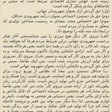
زمينه جديد جهاني سازي اقتصادي مرتبط است كه مبتني بر
تقاضاهاي بنيادي شكل گرفته است:
اول) حق گردش آزاد بعنوان شهروندان جهاني،
دوم) حق يك دستمزد اجتماعي بعنوان درآمد شهروندي حداقل،
سوم) حق اختصاص مجدد بمعناي به رسميت شناختن توليدي كه
متعلق به بسياري از مردم است.
دراينجا بايد سه نكته را توضيح داد:
الف) نيروي كار ديگر هيچ مرزي را نمي شناسديعني آغاز تفكر
برحسب شهروندي جهاني. دراين شرايط مردم هرجا كه بخواهند بايد
بروند، بايد قادر به راي دادن در همه دنيا باشند يعني هرجاكه هستند
و كار مي كنند. ازادي جابجايي وتحرك تاكنون توسط سرمايه و به
دليل نياز به نيروي كار كم هزينه و سپس تحرك نيروي كار ضروري
براي توليد ارزش مديريت شده است. پس اينك تقاضا، مبتني بر
اصل حق گردش و جابجايي آزادنه، بعنوان شهروند جهاني است.
ب) حداقل دستمزد بدين معنا كه نظامي از توزيع ثروت براي
بازتوليد هم نيروي كار و هم انسانيت ضروري است. زيرا همكاري و
تلاش اجتماعي جزو ذاتي توليد ارزش است. مانند كاركردن زنان
بطوريكه دلوز از ”زنانه شدن نيروي كار“ بحث مي كند. يعني تقاضا
براي مشاركت هر شخصي در سرمايه اجتماعي كه قابل پاداش و
مابه ازاي مالي است. يعني دستيابي هر شخص به بهداشت، دانش و
لوازم بهزيستي. لذا دنيا ديگر نمي تواند بين فقير و ثروتمند فاصله
ايجاد كند چرا كه توليد غير قابل تفكيك و تمييز از خود زندگي شده
است. از اينرو دستمزد شهروندي پايان بخش سياست همياري و