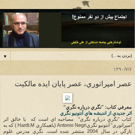
▼
۱۳۹۰/۷/۶
عصر امپراتوري، عصر پايان ايده مالكيت
معرفي كتاب: ”نگري درباره نگري“
اثر جديدي از انديشه هاي آنتونيو نگري
كتاب ”نگري درباره نگري“ مصاحبه اي است كه با خالق اثر
ُامپراتوري“ آنتونيو نگريAntonio Negri (باهمكاري Hardt.M ) كه به
تازگي در سال 2004 منتشر شده است. نگري مدرس علوم