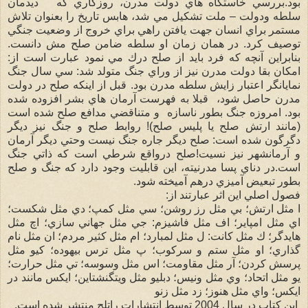
بود.بررسي خاستگاه هاي دولت مدرن، روزگاري كه ديدمان
سلطه ودولت – ملت تشكيل مي شد، هابس تاريخ را بعنوان تلاش
مستمر براي انسان جهت يافتن راهي براي خروج از وضعيت جنگي
توصيف كرد. در همان زمان او سلطه ضامن صلح مش دانست.
بنابراين آنچه كه فرد بايد از صلح درك مي نمود عبارت است از:
امكان بقا دولت مدرن نيز از وراي جنگ متولد شد: سي سال جنگ
نمايانگر اعتبار زايش سلطه مدرن بود. قبل از اينكه صلح در دولت
مدرن حاصل شود، قبلا به فهرست آرمان هاي بشر افزوده شده
بود. امروزه جنگ بطور ناسازه و متناقضي مدافع صلح شده است
(مانند ارتش صلح يا پليس صلح)! روابط صلح و جنگ نيز ديگر
دگرگون شده است: صلح ديگر جاره جنگ نيست وحتي ديگر آرمان
و آرمانشهر نيز نسيت!صلح درواقع شرطي است كه ذاتي جنگ
است.در دناي پسا مدرنيته، اين قابليت وجود دارد كه جنگ و صلح
بطور تبعيض آميزي درهم آميخته شود.
فصول اصلي اين اثر عبارتند از:
ا مثل ارتش؛ بي مثل رز روشن؛ سي مثل كمپ؛ دي مثل شكست؛
اي مثل امپاير؛ اف مثل فاشيزم: جي مثل جهاني سازي؛ اچ مثل
هايدگر؛ ك مثل كانت: ل مثل لمبارد؛ ام مثل كثير مردم؛ ان مثل نام
گذاري؛ او مثل ستم و سركوب؛ پ مثل ترس بيهوده؛ كيو مثل
پرسش كردن؛ آر مثل مقاومت؛ اس مثل وسوسه؛ تي مثل حرارت؛
يو مثل اتحاد؛ وي مثل ونيس؛ دبليو مثل ويتگنشتاين؛ ايكس مانند در
ايكس؛ واي مثل هنوز؛ زد مثل زنو
اين كتاب در سال 2004 توسط انتشارات راتلج منتشر شده است.