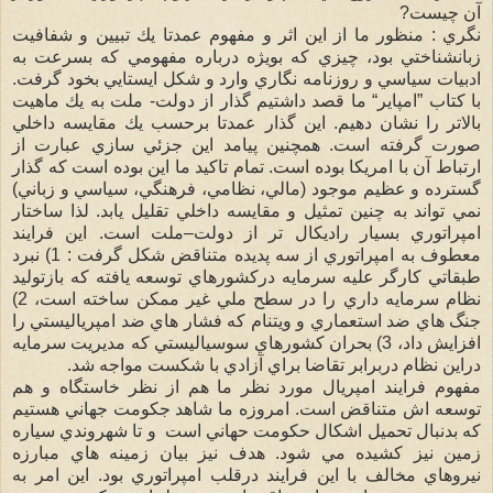
آن چيست?
نگري : منظور ما از اين اثر و مفهوم عمدتا يك تبيين و شفافيت
زبانشناختي بود، چيزي كه بويژه درباره مفهومي كه بسرعت به
ادبيات سياسي و روزنامه نگاري وارد و شكل ايستايي بخود گرفت.
با كتاب ”امپاير“ ما قصد داشتيم گذار از دولت- ملت به يك ماهيت
بالاتر را نشان دهيم. اين گذار عمدتا برحسب يك مقايسه داخلي
صورت گرفته است. همچنين پيامد اين جزئي سازي عبارت از
ارتباط آن با امريكا بوده است. تمام تاكيد ما اين بوده است كه گذار
گسترده و عظيم موجود (مالي، نظامي، فرهنگي، سياسي و زباني)
نمي تواند به چنين تمثيل و مقايسه داخلي تقليل يابد. لذا ساختار
امپراتوري بسيار راديكال تر از دولت–ملت است. اين فرايند
معطوف به امپراتوري از سه پديده متناقض شكل گرفت : 1) نبرد
طبقاتي كارگر عليه سرمايه دركشورهاي توسعه يافته كه بازتوليد
نظام سرمايه داري را در سطح ملي غير ممكن ساخته است، 2)
جنگ هاي ضد استعماري و ويتنام كه فشار هاي ضد امپرياليستي را
افزايش داد، 3) بحران كشورهاي سوسياليستي كه مديريت سرمايه
دراين نظام دربرابر تقاضا براي آزادي با شكست مواجه شد.
مفهوم فرايند امپريال مورد نظر ما هم از نظر خاستگاه و هم
توسعه اش متناقض است. امروزه ما شاهد جكومت جهاني هستيم
كه بدنبال تحميل اشكال حكومت حهاني است و تا شهروندي سياره
زمين نيز كشيده مي شود. هدف نيز بيان زمينه هاي مبارزه
نيروهاي مخالف با اين فرايند درقلب امپراتوري بود. اين امر به